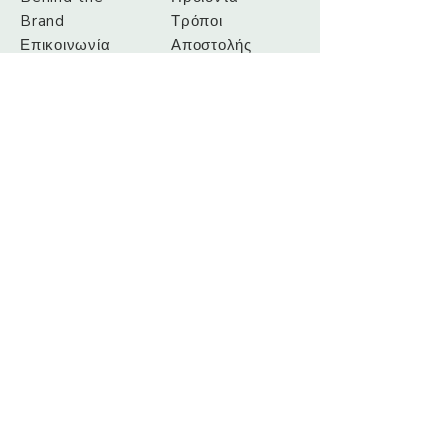
Brand
Τρόποι
Επικοινωνία
Αποστολής
Τρόποι
Πληρωμής
info@dluxpro.gr
Λεωφ. Μαραθώνος 33,
Άνοιξη, Αττικής, 145 65
Τηλ.: +
306906657676
Sign up. Stay stylish
Subscribe Now